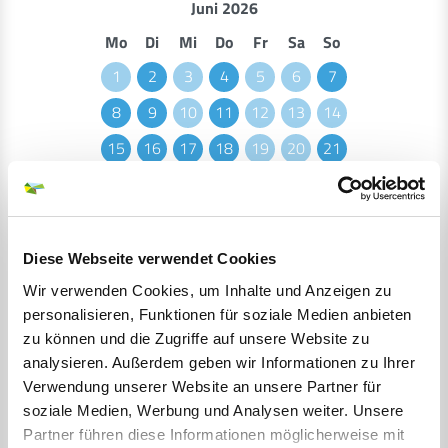
Juni 2026
Mo
Di
Mi
Do
Fr
Sa
So
1
2
3
4
5
6
7
8
9
10
11
12
13
14
15
16
17
18
19
20
21
22
23
24
25
26
27
28
29
30
BITTE GEBEN SIE EINEN SUCHBEGRIFF EIN
Diese Webseite verwendet Cookies
Wir verwenden Cookies, um Inhalte und Anzeigen zu
personalisieren, Funktionen für soziale Medien anbieten
zu können und die Zugriffe auf unsere Website zu
MONAT
analysieren. Außerdem geben wir Informationen zu Ihrer
Verwendung unserer Website an unsere Partner für
soziale Medien, Werbung und Analysen weiter. Unsere
Partner führen diese Informationen möglicherweise mit
ORT