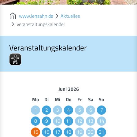
www.lensahn.de
Aktuelles
Veranstaltungskalender
Veranstaltungskalender
Veranstaltungskalender
Juni 2026
Mo
Di
Mi
Do
Fr
Sa
So
1
2
3
4
5
6
7
8
9
10
11
12
13
14
15
16
17
18
19
20
21