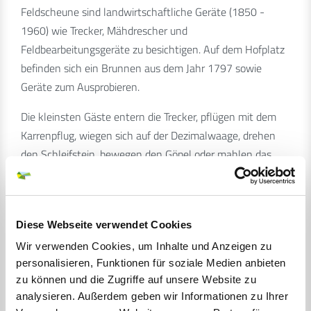
Feldscheune sind landwirtschaftliche Geräte (1850 -
1960) wie Trecker, Mähdrescher und
Feldbearbeitungsgeräte zu besichtigen. Auf dem Hofplatz
befinden sich ein Brunnen aus dem Jahr 1797 sowie
Geräte zum Ausprobieren.
Die kleinsten Gäste entern die Trecker, pflügen mit dem
Karrenpflug, wiegen sich auf der Dezimalwaage, drehen
den Schleifstein, bewegen den Göpel oder mahlen das
Korn. Alte Tierrassen wie Ponys, Schafe, Ziegen und
Schweine leben artgerecht auf dem Museumshof.
Desweiteren gibt es hier Enten, Gänse und Hühner - im
Diese Webseite verwendet Cookies
"Tierkinnerstall" können die Kinder mit Kaninchen
kuscheln.
Wir verwenden Cookies, um Inhalte und Anzeigen zu
personalisieren, Funktionen für soziale Medien anbieten
Es werden verschiedene Getreidesorten und Kartoffeln
zu können und die Zugriffe auf unsere Website zu
sowie von Zeit zu Zeit, Senf, Hanf und Leinen angebaut.
analysieren. Außerdem geben wir Informationen zu Ihrer