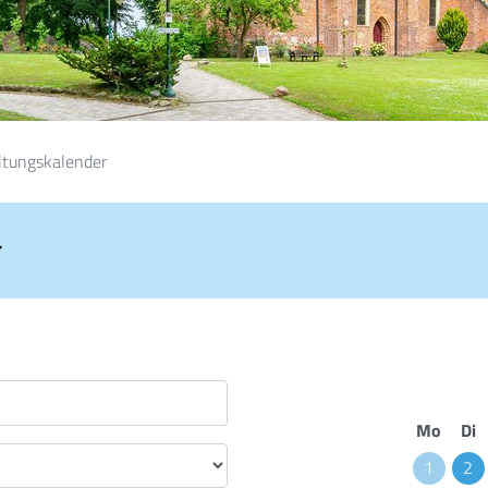
ltungskalender
r
Mo
Di
1
2