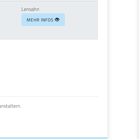
Lensahn
MEHR INFOS
anstaltern.