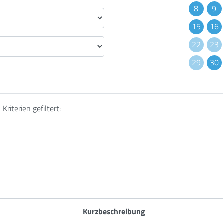
8
9
15
16
22
23
29
30
riterien gefiltert:
Kurzbeschreibung