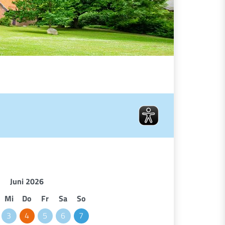
Veranstaltungskale
Juni 2026
Mi
Do
Fr
Sa
So
3
4
5
6
7