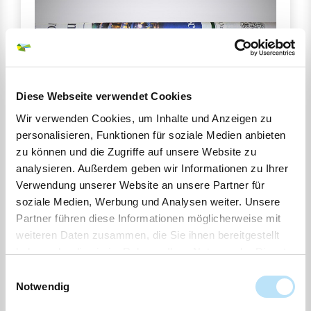
16
Diese Webseite verwendet Cookies
JUL
Wir verwenden Cookies, um Inhalte und Anzeigen zu
Öffentliche Bekanntmachung über das
personalisieren, Funktionen für soziale Medien anbieten
Planfeststellungsverfahren für das Vorhaben "Aus-
zu können und die Zugriffe auf unsere Website zu
und Neubau Schienenanbindung FBQ,
analysieren. Außerdem geben wir Informationen zu Ihrer
Verwendung unserer Website an unsere Partner für
Planfeststellungsverfahren 4
soziale Medien, Werbung und Analysen weiter. Unsere
Partner führen diese Informationen möglicherweise mit
WEITERLESEN
weiteren Daten zusammen, die Sie ihnen bereitgestellt
haben oder die sie im Rahmen Ihrer Nutzung der Dienste
gesammelt haben.
Einwilligungsauswahl
Amt Lensahn | Amtliche Bekanntmachung
Notwendig