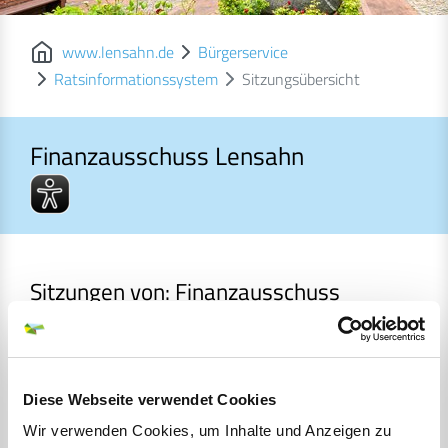
www.lensahn.de
Bürgerservice
Ratsinformationssystem
Sitzungsübersicht
Finanzausschuss Lensahn
Finanzausschuss Lensahn
Sitzungen von: Finanzausschuss
Lensahn
Datum und Uhrzeit
Sitzung
Diese Webseite verwendet Cookies
26.08.2026 19:00 -
Sitzung des Finanzausschusses
Wir verwenden Cookies, um Inhalte und Anzeigen zu
21:00
Lensahn
TO