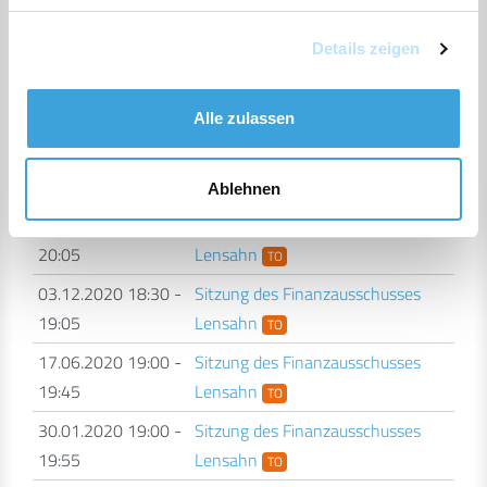
22.09.2022 19:00 -
Sitzung des Finanzausschusses
19:40
Lensahn
Details zeigen
TO
22.02.2022 19:30 -
Sitzung des Finanzausschusses
20:11
Lensahn
Alle zulassen
TO
30.06.2021 19:00 -
Sitzung des Finanzausschusses
19:40
Lensahn
TO
Ablehnen
26.01.2021 19:00 -
Sitzung des Finanzausschusses
20:05
Lensahn
TO
03.12.2020 18:30 -
Sitzung des Finanzausschusses
19:05
Lensahn
TO
17.06.2020 19:00 -
Sitzung des Finanzausschusses
19:45
Lensahn
TO
30.01.2020 19:00 -
Sitzung des Finanzausschusses
19:55
Lensahn
TO