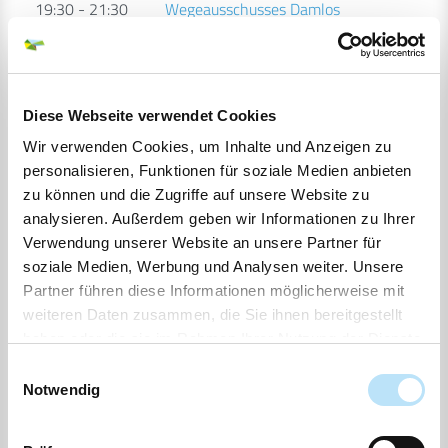
19:30 - 21:30
Wegeausschusses Damlos
10.07.2024
Sitzung des Bau- und
19:30 - 21:30
Wegeausschusses Damlos
28.03.2024
Sitzung des Bau- und
Diese Webseite verwendet Cookies
19:30 - 20:30
Wegeausschusses Damlos
TO
Wir verwenden Cookies, um Inhalte und Anzeigen zu
26.10.2023
Sitzung des Bau- und
personalisieren, Funktionen für soziale Medien anbieten
19:30 - 21:25
Wegeausschusses Damlos
zu können und die Zugriffe auf unsere Website zu
TO
analysieren. Außerdem geben wir Informationen zu Ihrer
20.07.2023
Sitzung des Bau- und
Verwendung unserer Website an unsere Partner für
19:30 - 21:30
Wegeausschusses Damlos
TO
soziale Medien, Werbung und Analysen weiter. Unsere
Partner führen diese Informationen möglicherweise mit
13.02.2023
Sitzung des Bau- und
weiteren Daten zusammen, die Sie ihnen bereitgestellt
19:30 - 21:36
Wegeausschusses Damlos
TO
haben oder die sie im Rahmen Ihrer Nutzung der Dienste
17.08.2022
Sitzung des Bau- und
gesammelt haben.
Einwilligungsauswahl
19:30 - 21:15
Wegeausschusses Damlos
TO
Notwendig
09.02.2022
Sitzung des Bau- und