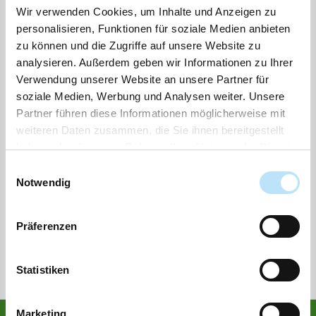
„Der Gemeinde Lensahn ist die Einbindung der
Wir verwenden Cookies, um Inhalte und Anzeigen zu
Bürgerinnen und Bürger wichtig und ich möchte dazu
personalisieren, Funktionen für soziale Medien anbieten
zu können und die Zugriffe auf unsere Website zu
ermutigen, auch im Rahmen dieser Veranstaltung aktiv
analysieren. Außerdem geben wir Informationen zu Ihrer
mitzuwirken.“ betont Robien.
Verwendung unserer Website an unsere Partner für
soziale Medien, Werbung und Analysen weiter. Unsere
Im Anschluss, um 18.00 Uhr, wird die Planung dann
Partner führen diese Informationen möglicherweise mit
ebenfalls im Rahmen der öffentlichen Ausschusssitzung
weiteren Daten zusammen, die Sie ihnen bereitgestellt
für Umwelt, Wirtschaft, Verkehr und Bauwesen
haben oder die sie im Rahmen Ihrer Nutzung der Dienste
vorgestellt, zu der die Gemeinde ebenfalls herzlich einlädt.
gesammelt haben.
Einwilligungsauswahl
Notwendig
Präferenzen
ZURÜCK
Statistiken
Marketing