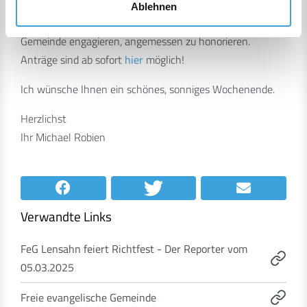
Diese Richtlinien sollen dazu dienen, die wertvolle Arbeit
Ablehnen
von Einzelpersonen und Gruppen, die sich in unserer
Gemeinde engagieren, angemessen zu honorieren.
Anträge sind ab sofort
hier
möglich!
Ich wünsche Ihnen ein schönes, sonniges Wochenende.
Herzlichst
Ihr Michael Robien
Verwandte Links
FeG Lensahn feiert Richtfest - Der Reporter vom
05.03.2025
Freie evangelische Gemeinde