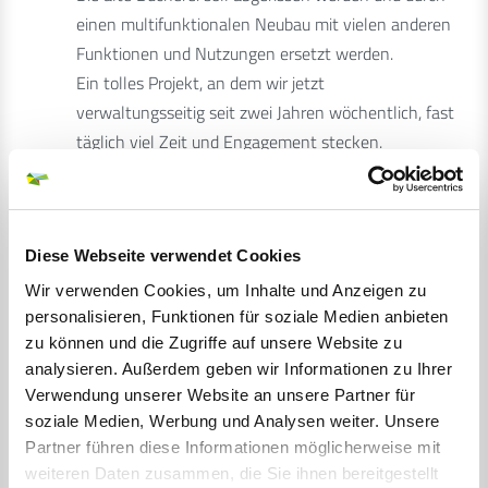
einen multifunktionalen Neubau mit vielen anderen
Funktionen und Nutzungen ersetzt werden.
Ein tolles Projekt, an dem wir jetzt
verwaltungsseitig seit zwei Jahren wöchentlich, fast
täglich viel Zeit und Engagement stecken.
Dann plant die Gemeinde Lensahn, auch im
Rahmen der Städtebauförderung, den
Spielplatz am
Wiesenkrog
neu zu gestalten.
Diese Webseite verwendet Cookies
Die vorhandenen Spielgeräte sollen Platz machen
Wir verwenden Cookies, um Inhalte und Anzeigen zu
für einen attraktiven Spiel- und Freizeitbereich, der
personalisieren, Funktionen für soziale Medien anbieten
zu können und die Zugriffe auf unsere Website zu
das Grün der Umgebung einbezieht und vielfältige
analysieren. Außerdem geben wir Informationen zu Ihrer
Spielmöglichkeiten bietet.
Verwendung unserer Website an unsere Partner für
Auch ein wunderbares Projekt, wodrauf ich mich
soziale Medien, Werbung und Analysen weiter. Unsere
sehr freue.
Partner führen diese Informationen möglicherweise mit
Ein
Spiel- und Bewegungsplatz
für Kinder und
weiteren Daten zusammen, die Sie ihnen bereitgestellt