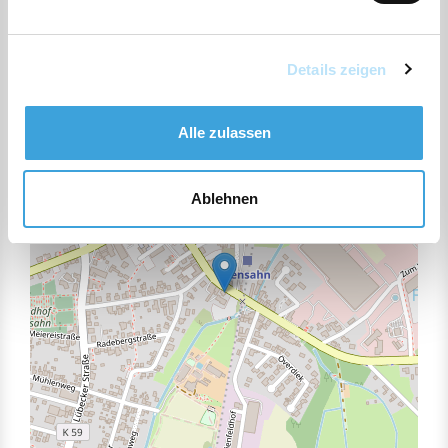
Web:
www.museumshof-lensahn.de
ZURÜCK ZUR AUSWAHL
Details zeigen
+
Alle zulassen
−
Ablehnen