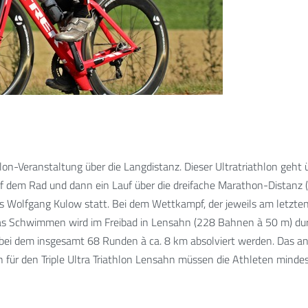
athlon-Veranstaltung über die Langdistanz. Dieser Ultratriathlon geh
dem Rad und dann ein Lauf über die dreifache Marathon-Distanz (1
ers Wolfgang Kulow statt. Bei dem Wettkampf, der jeweils am letzt
 Das Schwimmen wird im Freibad in Lensahn (228 Bahnen à 50 m) du
ei dem insgesamt 68 Runden à ca. 8 km absolviert werden. Das ans
on für den Triple Ultra Triathlon Lensahn müssen die Athleten min
istanz) aus den beiden Vorjahren vorweisen können.