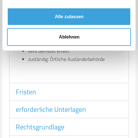
Kurztext
Alle zulassen
Aufenthaltserlaubnis zum Zweck der
Erwerbstätigkeit
Verlängerung zur Ausübung
Ablehnen
einer selbständigen Tätigkeit
Wird befristet erteilt
zuständig: Örtliche Ausländerbehörde
Fristen
erforderliche Unterlagen
Rechtsgrundlage