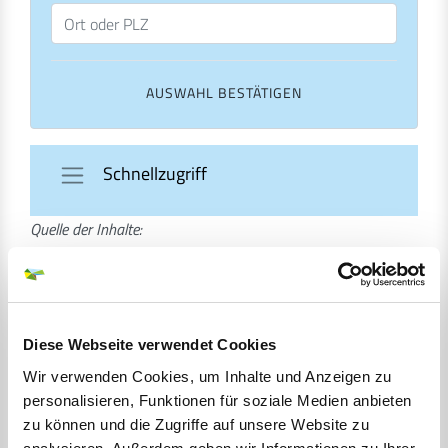
Navigation ein-/ausblenden
Schnellzugriff
Quelle der Inhalte:
Landesportal Schleswig-Holstein
Verlängerung einer
Aufenthaltserlaubnis zum Zweck der
Diese Webseite verwendet Cookies
selbständigen Tätigkeit beantragen
Wir verwenden Cookies, um Inhalte und Anzeigen zu
personalisieren, Funktionen für soziale Medien anbieten
Wenn Sie für die Ausübung einer selbständigen Tätigkeit
zu können und die Zugriffe auf unsere Website zu
eine befristete Aufenthaltserlaubnis erhalten haben, kann