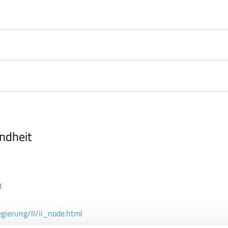
undheit
0
gierung/II/ii_node.html