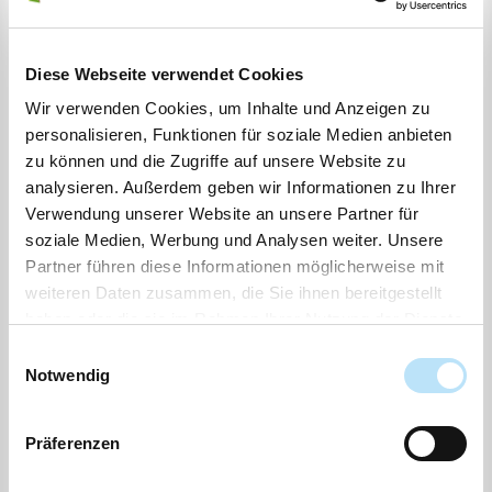
Diese Mitgliedschaft ist in Deutschland
verpflichtend.
Diese Webseite verwendet Cookies
Für das Unternehmen sind folgende Rechtsformen
möglich.
Wir verwenden Cookies, um Inhalte und Anzeigen zu
personalisieren, Funktionen für soziale Medien anbieten
Gesellschaften nach deutschem Recht
zu können und die Zugriffe auf unsere Website zu
einschließlich der Handelsgesellschaften,
analysieren. Außerdem geben wir Informationen zu Ihrer
Europäische Gesellschaften und
Verwendung unserer Website an unsere Partner für
soziale Medien, Werbung und Analysen weiter. Unsere
Gesellschaften, die zulässig sind nach dem
Partner führen diese Informationen möglicherweise mit
Recht
weiteren Daten zusammen, die Sie ihnen bereitgestellt
eines Mitgliedstaats der Europäischen
haben oder die sie im Rahmen Ihrer Nutzung der Dienste
Union oder
gesammelt haben.
Einwilligungsauswahl
eines Vertragsstaats des Abkommens
Notwendig
über den Europäischen
Wirtschaftsraum.
Präferenzen
Kurztext