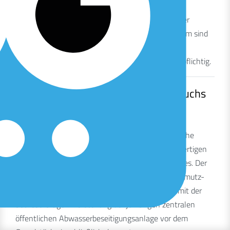
Berechtigte oder Berechtigter ist. Mehrere
Beitragspflichtige sind Gesamtschuldnerinnen oder
Gesamtschuldner; bei Wohnungs- und Teileigentum sind
die einzelnen Wohnungs- und Teileigentümer
entsprechend ihrem Miteigentumsanteil beitragspflichtig.
§ 11 Entstehung des Beitragsanspruchs
(1)
Der Beitragsanspruch für den ersten und zusätzliche
Grundstückanschlüsse entsteht mit der betriebsfertigen
Herstellung des jeweiligen Grundstücksanschlusses. Der
Beitragsanspruch für die übrigen Anlagen der Schmutz-
oder Niederschlagswasserbeseitigung entsteht mit der
betriebsfertigen Herstellung der jeweiligen zentralen
öffentlichen Abwasserbeseitigungsanlage vor dem