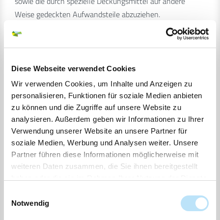
sowie die durch spezielle Deckungsmittel auf andere
Weise gedeckten Aufwandsteile abzuziehen.
(3)
Aufwendungen oder Aufwandsanteile für die
Straßenentwässerung sind nicht beitragsfähig und bei der
Diese Webseite verwendet Cookies
Beitragskalkulation herauszurechnen.
Wir verwenden Cookies, um Inhalte und Anzeigen zu
personalisieren, Funktionen für soziale Medien anbieten
(4)
zu können und die Zugriffe auf unsere Website zu
analysieren. Außerdem geben wir Informationen zu Ihrer
Der nicht durch Beiträge, Zuschüsse oder auf andere
Verwendung unserer Website an unsere Partner für
Weise unmittelbar gedeckte Teil der
soziale Medien, Werbung und Analysen weiter. Unsere
Investitionsaufwendungen wird ausschließlich durch
Partner führen diese Informationen möglicherweise mit
Abschreibungen und Zinsen im Rahmen der
weiteren Daten zusammen, die Sie ihnen bereitgestellt
Abwassergebühren finanziert.
haben oder die sie im Rahmen Ihrer Nutzung der Dienste
gesammelt haben.
Einwilligungsauswahl
§ 6 Berechnung des Beitrags
Notwendig