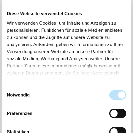
Die entliehenen Medien sind der Bücherei fristgerecht und
Diese Webseite verwendet Cookies
unaufgefordert zurückzugeben; die Bücherei kann Medien
Wir verwenden Cookies, um Inhalte und Anzeigen zu
jederzeit zurückfordern.
personalisieren, Funktionen für soziale Medien anbieten
5.
zu können und die Zugriffe auf unsere Website zu
analysieren. Außerdem geben wir Informationen zu Ihrer
Medien können vorbestellt werden. Medien, die nicht im
Verwendung unserer Website an unsere Partner für
Bestand der Gemeindebücherei geführt werden, können
soziale Medien, Werbung und Analysen weiter. Unsere
durch den „Leihverkehr der Büchereien“ nach den hierfür
Partner führen diese Informationen möglicherweise mit
geltenden Bestimmungen beschafft werden.
weiteren Daten zusammen, die Sie ihnen bereitgestellt
haben oder die sie im Rahmen Ihrer Nutzung der Dienste
gesammelt haben.
§ 4 Behandlung der Medien und Haftung
Einwilligungsauswahl
Notwendig
1.
Präferenzen
Die/Der Benutzer hat entliehene Bücher und andere
Medien sowie alle übrigen Einrichtungen der
Gemeindebücherei sorgfältig zu behandeln und sie vor
Statistiken