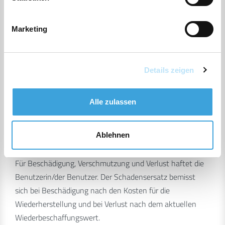
Veränderung, Beschmutzung und Beschädigung zu
bewahren.
Marketing
2.
Die Weitergabe der Medien an Dritte ist nicht gestattet.
Details zeigen
3.
Alle zulassen
Der Verlust entliehener Medien ist der Gemeindebücherei
unverzüglich anzuzeigen.
Ablehnen
4.
Für Beschädigung, Verschmutzung und Verlust haftet die
Benutzerin/der Benutzer. Der Schadensersatz bemisst
sich bei Beschädigung nach den Kosten für die
Wiederherstellung und bei Verlust nach dem aktuellen
Wiederbeschaffungswert.