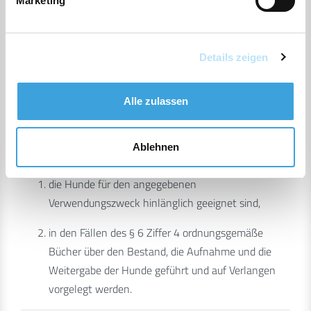
Marketing
werden;
§ 7 Allgemeine Voraussetzung für die
Details zeigen
Steuerermäßigung und die
Steuerbefreiung
Alle zulassen
Steuerermäßigung oder Steuerbefreiung wird nur gewährt,
Ablehnen
wenn
die Hunde für den angegebenen
Verwendungszweck hinlänglich geeignet sind,
in den Fällen des § 6 Ziffer 4 ordnungsgemäße
Bücher über den Bestand, die Aufnahme und die
Weitergabe der Hunde geführt und auf Verlangen
vorgelegt werden.