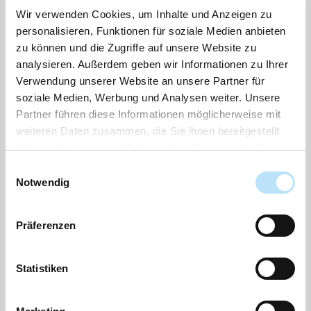
Gebrauchshunden von Forstbeamtinnen oder
Wir verwenden Cookies, um Inhalte und Anzeigen zu
Forstbeamten, im Privatforstdienst angestellten
personalisieren, Funktionen für soziale Medien anbieten
Personen und von bestätigten Jagdaufseherinnen
zu können und die Zugriffe auf unsere Website zu
oder Jagdaufsehern in der für den Forst- oder
analysieren. Außerdem geben wir Informationen zu Ihrer
Jagdschutz erforderlichen Anzahl;
Verwendung unserer Website an unsere Partner für
soziale Medien, Werbung und Analysen weiter. Unsere
Herdengebrauchshunden in der erforderlichen
Partner führen diese Informationen möglicherweise mit
Anzahl;
weiteren Daten zusammen, die Sie ihnen bereitgestellt
haben oder die sie im Rahmen Ihrer Nutzung der Dienste
Hunden, die in Anstalten von Tierschutz- oder
gesammelt haben.
Einwilligungsauswahl
ähnlichen Vereinen vorübergehend untergebracht
Notwendig
sind und nicht auf die Straße gelassen werden;
Blindenführhunden;
Präferenzen
Hunden, die zum Schutze und zur Hilfe blinder,
Statistiken
tauber oder hilfloser Personen unentbehrlich sind;
die Steuerbefreiung kann von der Vorlage eines
amtsärztlichen Zeugnisses abhängig gemacht