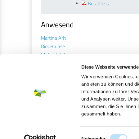
Beschluss
Anwesend
Martina Arlt
Dirk Bruhse
Michael Robien
Alan Koops
Diese Webseite verwende
Marten Bahr
Wir verwenden Cookies, um
Diane Berndt
anbieten zu können und di
Rüdiger Büttner
Informationen zu Ihrer Ve
und Analysen weiter. Unse
zusammen, die Sie ihnen b
ZURÜCK
gesammelt haben.
Einwilligungsauswahl
Notwendig