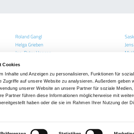
Roland Gangl
Sask
Helga Grieben
Jen
Jan-Peter Hansen
Math
Hinrich Höper
Dr. 
t Cookies
Hartmut Junge
Frie
 Inhalte und Anzeigen zu personalisieren, Funktionen für sozia
Angelika Kundy
Jan
e Zugriffe auf unsere Website zu analysieren. Außerdem geben w
Axel Langneff
Klau
rwendung unserer Website an unsere Partner für soziale Medien
re Partner führen diese Informationen möglicherweise mit weite
ereitgestellt haben oder die sie im Rahmen Ihrer Nutzung der D
Präferenzen
Statistiken
Marketin