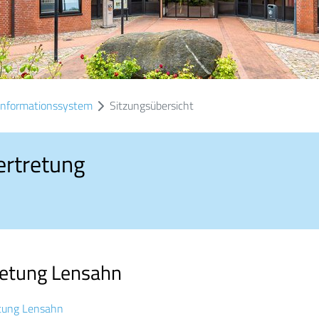
informationssystem
Sitzungsübersicht
ertretung
retung Lensahn
tung Lensahn