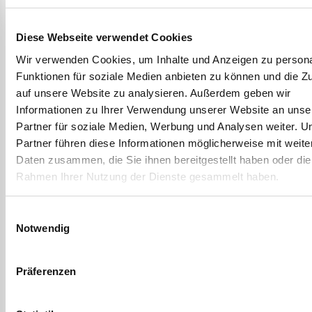
Mitgliedschaften
Diese Webseite verwendet Cookies
Ausschüsse
Funktion
Von
Wir verwenden Cookies, um Inhalte und Anzeigen zu persona
Funktionen für soziale Medien anbieten zu können und die Zu
Amtsausschuss (AA1)
stv.
13.06.2023
auf unsere Website zu analysieren. Außerdem geben wir
Ausschussmitglied
Informationen zu Ihrer Verwendung unserer Website an unse
Amtsausschuss (AA1)
stv. Bürgermeister
15.07.2021
Partner für soziale Medien, Werbung und Analysen weiter. U
Partner führen diese Informationen möglicherweise mit weite
Ausschuss für Soziales,
Ausschussmitglied
22.04.2003
Daten zusammen, die Sie ihnen bereitgestellt haben oder die
Jugend, Sport und Kultur
Rahmen Ihrer Nutzung der Dienste gesammelt haben.
Beschendorf (SA2)
Ausschuss für Soziales,
stv.
13.06.2023
Einwilligungsauswahl
Notwendig
Jugend, Sport und Kultur
Ausschussmitglied
Beschendorf (SA2)
Präferenzen
Bau- und
Ausschussmitglied
01.08.2001
Wegeausschuss