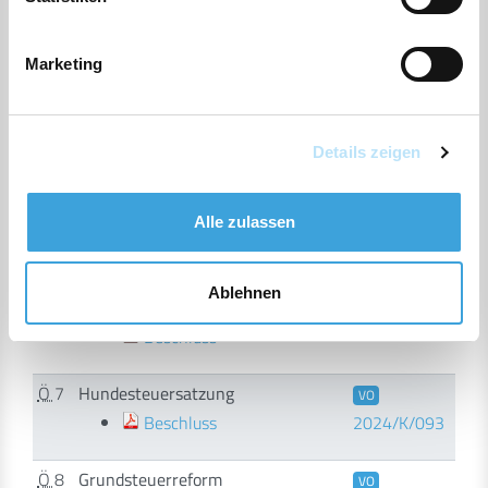
Ö
3
Eingaben und Anfragen
Beschluss
Marketing
Ö
4
Mitteilungen des Bürgermeisters
Beschluss
Details zeigen
Ö
5
Bericht des Ausschussvorsitzenden
Beschluss
Alle zulassen
Ö
6
Kostenübernahme von
VO
Ablehnen
Vereinskleidung
2024/K/088
Beschluss
Ö
7
Hundesteuersatzung
VO
Beschluss
2024/K/093
Ö
8
Grundsteuerreform
VO