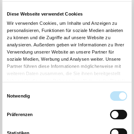
Zeit
19:00 - 20:34
Protokoll
Diese Webseite verwendet Cookies
Ort
Eutiner Str. 2, 23738
Wir verwenden Cookies, um Inhalte und Anzeigen zu
Lensahn
personalisieren, Funktionen für soziale Medien anbieten
zu können und die Zugriffe auf unsere Website zu
Status
durchgeführt
analysieren. Außerdem geben wir Informationen zu Ihrer
Verwendung unserer Website an unsere Partner für
Tagesordnung
soziale Medien, Werbung und Analysen weiter. Unsere
Partner führen diese Informationen möglicherweise mit
TOP
Betreff
Drucksachen
weiteren Daten zusammen, die Sie ihnen bereitgestellt
haben oder die sie im Rahmen Ihrer Nutzung der Dienste
Ö
1
Einwohnerfragestunde
gesammelt haben.
Einwilligungsauswahl
Beschluss
Notwendig
Ö
2
Niederschrift der Sitzung vom
Präferenzen
22.05.2024
Beschluss
Statistiken