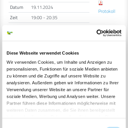
Datum
19.11.2024
Protokoll
Zeit
19:00 - 20:35
Ort
Kattenstieg , 23738 Riepsdorf
Status
durchgeführt
Diese Webseite verwendet Cookies
Tagesordnung
Wir verwenden Cookies, um Inhalte und Anzeigen zu
TOP
Betreff
Drucksachen
personalisieren, Funktionen für soziale Medien anbieten
zu können und die Zugriffe auf unsere Website zu
Ö
1
Einwohnerfragestunde
analysieren. Außerdem geben wir Informationen zu Ihrer
Beschluss
Verwendung unserer Website an unsere Partner für
soziale Medien, Werbung und Analysen weiter. Unsere
Ö
2
Niederschrift der Sitzung vom
Partner führen diese Informationen möglicherweise mit
29.05.2024
weiteren Daten zusammen, die Sie ihnen bereitgestellt
haben oder die sie im Rahmen Ihrer Nutzung der Dienste
Beschluss
gesammelt haben.
Einwilligungsauswahl