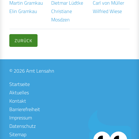
Martin Gramkau
Dietmar Lüdtke
Carl von Müller
Elin Gramkau
Christiane
Wilfried Wiese
Mosdzen
ZURÜCK
© 2026 Amt Lensahn
Startseite
Aktuelles
Kontakt
Barrierefreiheit
Impressum
Datenschutz
Sitemap