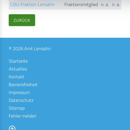
CDU-Fraktion Lensahn
Fraktionsmitglied
n. a.
n. a.
ZURÜCK
© 2026 Amt Lensahn
Startseite
Aktuelles
Kontakt
Barrierefreiheit
Impressum
Datenschutz
Sitemap
Fehler melden