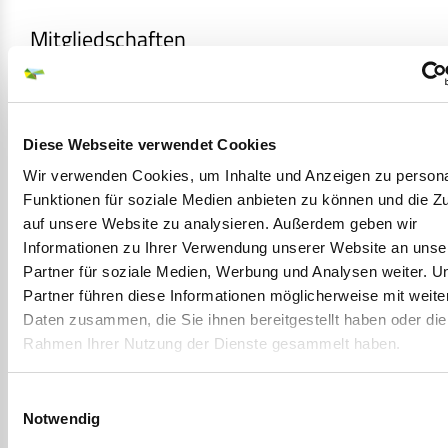
Mitgliedschaften
Ausschüsse
Funktion
Von
Amtsausschuss (AA1)
stv.
n. a.
Diese Webseite verwendet Cookies
Ausschussmitglied
Wir verwenden Cookies, um Inhalte und Anzeigen zu persona
Ausschuss für Soziales,
stv.
20.06.2023
Funktionen für soziale Medien anbieten zu können und die Zu
Jugend, Sport und Kultur
Ausschussmitglied
auf unsere Website zu analysieren. Außerdem geben wir
Lensahn
Informationen zu Ihrer Verwendung unserer Website an unse
Ausschuss für Soziales,
Vorsitzende/r
n. a.
Partner für soziale Medien, Werbung und Analysen weiter. U
Partner führen diese Informationen möglicherweise mit weite
Jugend, Sport und Kultur
Daten zusammen, die Sie ihnen bereitgestellt haben oder die
Lensahn
Rahmen Ihrer Nutzung der Dienste gesammelt haben.
Ausschuss für Umwelt,
wählbare
20.06.2023
Wirtschaft, Verkehr und
Bürgerin/Bürger
Einwilligungsauswahl
Bauwesen Lensahn
Notwendig