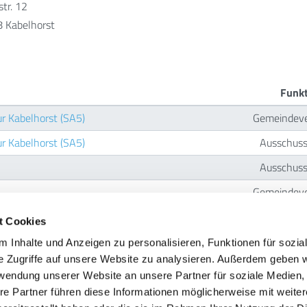
tr. 12
 Kabelhorst
Funkt
ur Kabelhorst (SA5)
Gemeindever
ur Kabelhorst (SA5)
Ausschuss
Ausschuss
Gemeindever
Gemeindever
t Cookies
 Inhalte und Anzeigen zu personalisieren, Funktionen für sozia
Funkt
e Zugriffe auf unsere Website zu analysieren. Außerdem geben w
Fraktions
rwendung unserer Website an unsere Partner für soziale Medien
re Partner führen diese Informationen möglicherweise mit weite