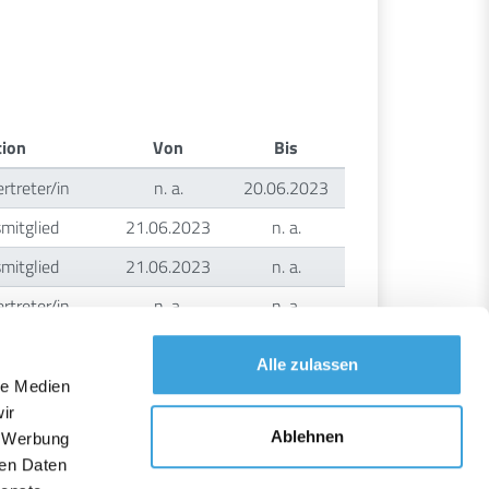
ion
Von
Bis
treter/in
n. a.
20.06.2023
mitglied
21.06.2023
n. a.
mitglied
21.06.2023
n. a.
treter/in
n. a.
n. a.
treter/in
n. a.
n. a.
Alle zulassen
le Medien
ion
Von
Bis
ir
Ablehnen
mitglied
n. a.
n. a.
, Werbung
ren Daten