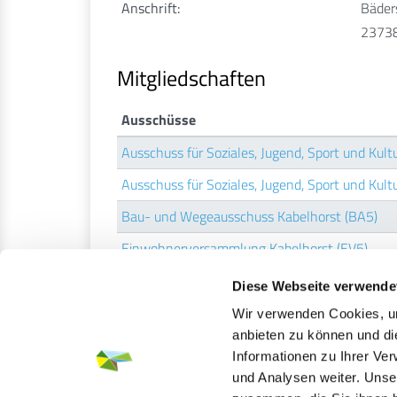
Anschrift:
Bäders
23738
Mitgliedschaften
Ausschüsse
Ausschuss für Soziales, Jugend, Sport und Kult
Ausschuss für Soziales, Jugend, Sport und Kult
Bau- und Wegeausschuss Kabelhorst (BA5)
Einwohnerversammlung Kabelhorst (EV5)
Gemeindevertretung Kabelhorst (GV5)
Diese Webseite verwende
Wir verwenden Cookies, um
Fraktionen
anbieten zu können und di
SPD-Fraktion Kabelhorst
Informationen zu Ihrer Ve
und Analysen weiter. Unse