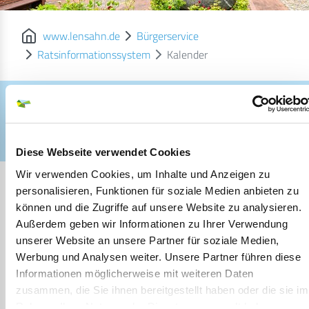
www.lensahn.de
Bürgerservice
Ratsinformationssystem
Kalender
Britta Lange
Britta Lange
Diese Webseite verwendet Cookies
Wir verwenden Cookies, um Inhalte und Anzeigen zu
personalisieren, Funktionen für soziale Medien anbieten zu
Britta Lange
können und die Zugriffe auf unsere Website zu analysieren.
Außerdem geben wir Informationen zu Ihrer Verwendung
E-Mail:
Nicht hinterlegt
unserer Website an unsere Partner für soziale Medien,
Telefon:
Nicht hinterlegt
Werbung und Analysen weiter. Unsere Partner führen diese
Informationen möglicherweise mit weiteren Daten
Anschrift:
Bökenberg 18
zusammen, die Sie ihnen bereitgestellt haben oder die sie im
23738 Manhagen
Rahmen Ihrer Nutzung der Dienste gesammelt haben.