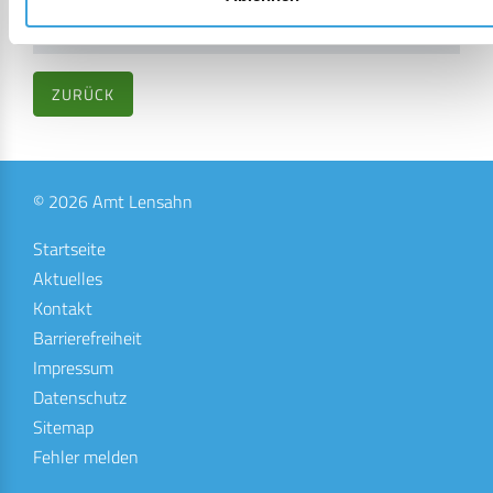
CDU-Fraktion
Fraktionsmitglied
19.06.2023
n. a.
Manhagen
ZURÜCK
© 2026 Amt Lensahn
Startseite
Aktuelles
Kontakt
Barrierefreiheit
Impressum
Datenschutz
Sitemap
Fehler melden