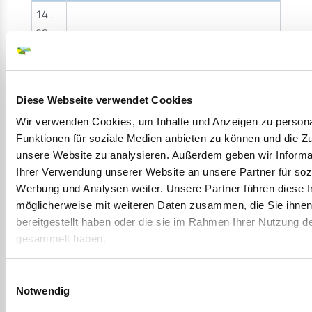
14 .
08
15 .
Sitzung der Gemeindevertretung
08
Beschendorf
TO
Diese Webseite verwendet Cookies
19:33
Wir verwenden Cookies, um Inhalte und Anzeigen zu persona
Funktionen für soziale Medien anbieten zu können und die Zug
unsere Website zu analysieren. Außerdem geben wir Informa
16 .
Ihrer Verwendung unserer Website an unsere Partner für soz
08
Werbung und Analysen weiter. Unsere Partner führen diese 
17 .
möglicherweise mit weiteren Daten zusammen, die Sie ihne
08
bereitgestellt haben oder die sie im Rahmen Ihrer Nutzung d
gesammelt haben.
18 .
08
Einwilligungsauswahl
19 .
Notwendig
08