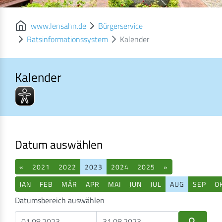
www.lensahn.de
Bürgerservice
Ratsinformationssystem
Kalender
Kalender
Kalender
Datum auswählen
«
2021
2022
2023
2024
2025
»
JAN
FEB
MÄR
APR
MAI
JUN
JUL
AUG
SEP
O
Datumsbereich auswählen