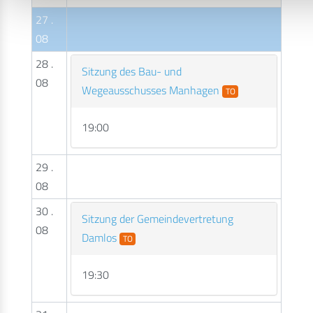
27 .
08
28 .
Sitzung des Bau- und
08
Wegeausschusses Manhagen
TO
19:00
29 .
08
30 .
Sitzung der Gemeindevertretung
08
Damlos
TO
19:30