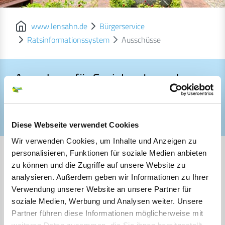
www.lensahn.de
Bürgerservice
Ratsinformationssystem
Ausschüsse
Ausschuss für Soziales, Jugend,
Sport und Kultur Harmsdorf
Ausschuss für Soziales, Jugend, Sport und Kultur Harmsdorf
Diese Webseite verwendet Cookies
Wir verwenden Cookies, um Inhalte und Anzeigen zu
personalisieren, Funktionen für soziale Medien anbieten
Ausschuss für Soziales, Jugend, Sport
zu können und die Zugriffe auf unsere Website zu
analysieren. Außerdem geben wir Informationen zu Ihrer
und Kultur Harmsdorf
(Ausschüsse
Verwendung unserer Website an unsere Partner für
Harmsdorf)
soziale Medien, Werbung und Analysen weiter. Unsere
Partner führen diese Informationen möglicherweise mit
Kürzel:
SA4