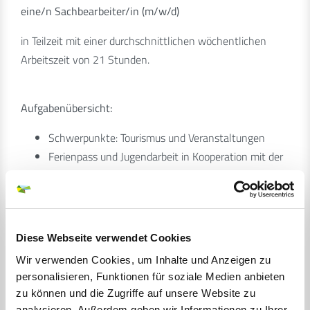
eine/n Sachbearbeiter/in (m/w/d)
in Teilzeit mit einer durchschnittlichen wöchentlichen
Arbeitszeit von 21 Stunden.
Aufgabenübersicht:
Schwerpunkte: Tourismus und Veranstaltungen
Ferienpass und Jugendarbeit in Kooperation mit der
Jugendbetreuung
Telefonzentrale
Betreuung der Patenkompanie
Diese Webseite verwendet Cookies
Anforderungsprofil:
Wir verwenden Cookies, um Inhalte und Anzeigen zu
personalisieren, Funktionen für soziale Medien anbieten
Eine erfolgreich abgeschlossene Ausbildung zur/zum
zu können und die Zugriffe auf unsere Website zu
Verwaltungsfachangestellten, zur Tourismuskauffrau
analysieren. Außerdem geben wir Informationen zu Ihrer