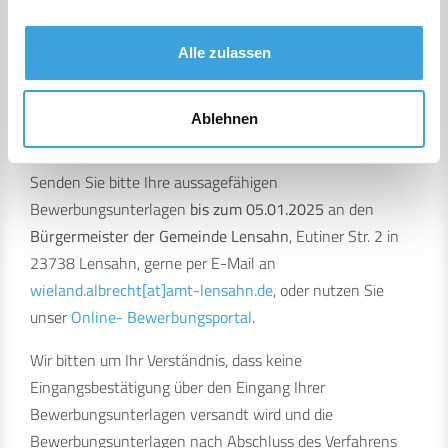
Gute und strukturierte Einarbeitung
Alle zulassen
Im Rahmen der gesetzlichen Möglichkeiten werden
Schwerbehinderte bei gleichwertiger Eignung, Befähigung
Ablehnen
und fachlicher Leistung vorrangig berücksichtigt.
Senden Sie bitte Ihre aussagefähigen
Bewerbungsunterlagen
bis zum 05.01.2025
an den
Bürgermeister der Gemeinde Lensahn
, Eutiner Str. 2 in
23738 Lensahn, gerne per E-Mail an
wieland.albrecht[at]amt-lensahn.de
, oder nutzen Sie
unser
Online- Bewerbungsportal
.
Wir bitten um Ihr Verständnis, dass keine
Eingangsbestätigung über den Eingang Ihrer
Bewerbungsunterlagen versandt wird und die
Bewerbungsunterlagen nach Abschluss des Verfahrens