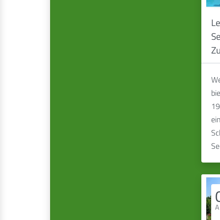
Le
Se
Zu
We
bi
19
ei
Sc
Se