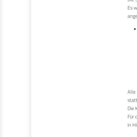
Es w
ang
Alle
statt
Die 
Für 
in H