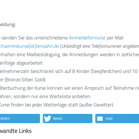
eldung:
e senden Sie das unterschriebene
Anmeldeformular
per Mail
chwimmkurse[at]lensahn.de
(
Unbedingt eine Telefonnummer angeben
erhalten eine Mailbestätigung, die Anmeldungen werden in zeitliche
enfolge abgearbeitet.
Teilnehmerzahl beschränkt sich auf 8 Kinder (Seepferdchen) und 10
er (Bronze,Silber, Gold).
Überbuchung der Kurse können wir einen Anspruch auf Teilnahme n
hren, sondern nur eine Warteliste anbieten.
Kurse finden bei jeder Wetterlage statt (außer Gewitter).
teilen
tweet
mail
wandte Links