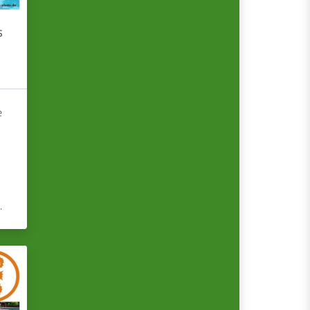
s
e
.