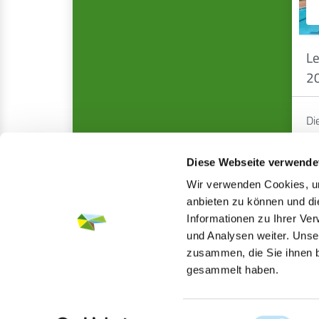
Le
2
Di
au
Diese Webseite verwende
Wir verwenden Cookies, um
anbieten zu können und di
Informationen zu Ihrer Ve
und Analysen weiter. Unse
zusammen, die Sie ihnen b
gesammelt haben.
Einwilligungsauswahl