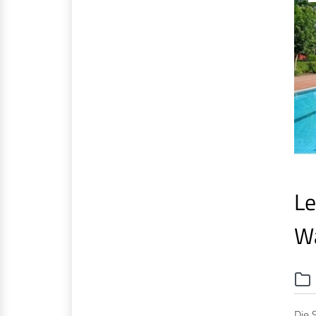
Le
W
Die 