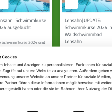
nsahn | Schwimmkurse
Lensahn| UPDATE:
024 ausgebucht
Schwimmkurse 2024 i
Waldschwimmbad
Lensahn
e Schwimmkurse 2024 sind
sgebucht.
Zusatztermin für den
t Cookies
Schwimmkurs "Seepferdche
 Inhalte und Anzeigen zu personalisieren, Funktionen für sozia
in der Zeit vom 17.06. bis
e Zugriffe auf unsere Website zu analysieren. Außerdem geben w
30.06.2024
rwendung unserer Website an unsere Partner für soziale Medien
re Partner führen diese Informationen möglicherweise mit weite
ereitgestellt haben oder die sie im Rahmen Ihrer Nutzung der D