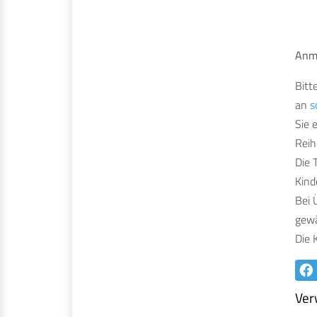
Anm
Bitt
an
s
Sie 
Reih
Die 
Kind
Bei 
gewä
Die 
Ver