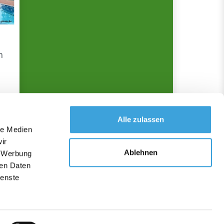
m
Alle zulassen
n"
le Medien
ir
Ablehnen
, Werbung
ren Daten
ienste