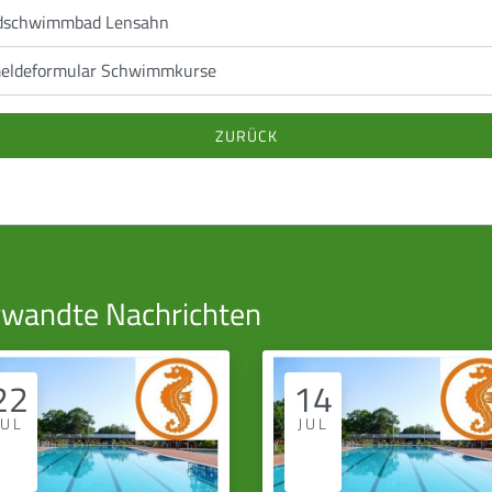
dschwimmbad Lensahn
eldeformular Schwimmkurse
ZURÜCK
rwandte Nachrichten
22
14
JUL
JUL