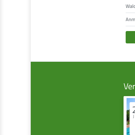
Wal
Anm
Ve