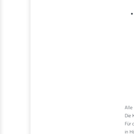
Alle
Die 
Für 
in H